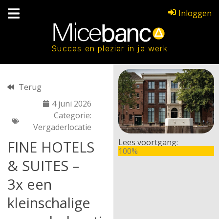
Inloggen
Succes en plezier in je werk
Terug
4 juni 2026
Categorie:
Vergaderlocatie
Lees voortgang:
FINE HOTELS
100%
& SUITES –
3x een
kleinschalige