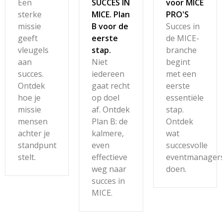
Een
SUCCES IN
voor MICE
sterke
MICE. Plan
PRO'S
missie
B voor de
Succes in
geeft
eerste
de MICE-
vleugels
stap.
branche
aan
Niet
begint
succes.
iedereen
met een
Ontdek
gaat recht
eerste
hoe je
op doel
essentiële
missie
af. Ontdek
stap.
mensen
Plan B: de
Ontdek
achter je
kalmere,
wat
standpunt
even
succesvolle
stelt.
effectieve
eventmanager
weg naar
doen.
succes in
MICE.