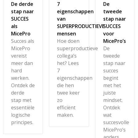
De derde
7
De
stap naar
eigenschappen
tweede
SUCCES
van
stap naar
als
SUPERPRODUCTIEVE
SUCCES
MicePro
mensen
voor
Succes als
Hoe doen
MicePro’s
MicePro
superproductieve
De
vereist
collega’s
tweede
meer dan
het? Lees
stap naar
hard
7
succes
werken.
eigenschappen
begint
Ontdek de
die hen
met het
derde
twee keer
juiste
stap met
zo
mindset.
essentiële
efficiënt
Ontdek
logische
maken.
wat
principes.
succesvolle
MicePro’s
anders