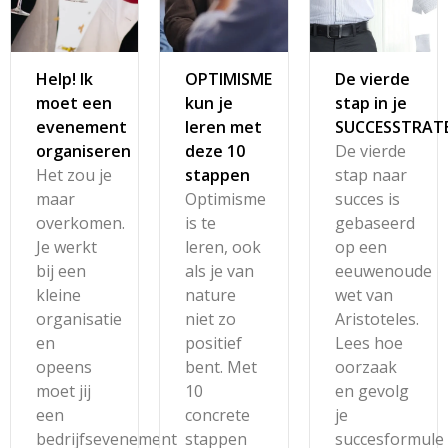
Help! Ik
OPTIMISME
De vierde
moet een
kun je
stap in je
evenement
leren met
SUCCESSTRATE
organiseren
deze 10
De vierde
Het zou je
stappen
stap naar
maar
Optimisme
succes is
overkomen.
is te
gebaseerd
Je werkt
leren, ook
op een
bij een
als je van
eeuwenoude
kleine
nature
wet van
organisatie
niet zo
Aristoteles.
en
positief
Lees hoe
opeens
bent. Met
oorzaak
moet jij
10
en gevolg
een
concrete
je
bedrijfsevenement
stappen
succesformule