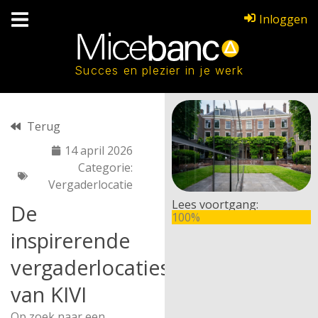
Inloggen
Succes en plezier in je werk
Terug
14 april 2026
Categorie:
Vergaderlocatie
Lees voortgang:
De
100%
inspirerende
vergaderlocaties
van KIVI
Op zoek naar een