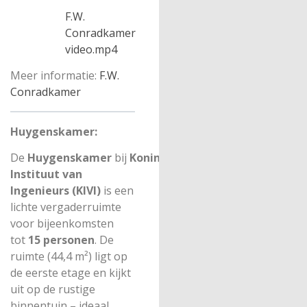
F.W.
Conradkamer
video.mp4
Meer informatie:
F.W.
Conradkamer
Huygenskamer:
De
Huygenskamer
bij
Koninklijk
Instituut van
Ingenieurs (KIVI)
is een
lichte vergaderruimte
voor bijeenkomsten
tot
15 personen
. De
ruimte (44,4 m²) ligt op
de eerste etage en kijkt
uit op de rustige
binnentuin – ideaal