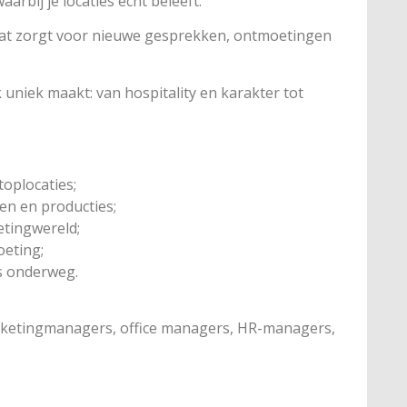
bij je locaties echt beleeft.
Dat zorgt voor nieuwe gesprekken, ontmoetingen
ek uniek maakt: van hospitality en karakter tot
oplocaties;
ten en producties;
tingwereld;
oeting;
s onderweg.
rketingmanagers, office managers, HR-managers,