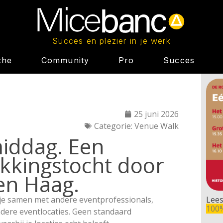
Succes en plezier in je werk
che
Community
Pro
Succes
25 juni 2026
Categorie:
Venue Walk
middag. Een
kkingstocht door
en Haag.
je samen met andere eventprofessionals,
Lees
100
dere eventlocaties. Geen standaard