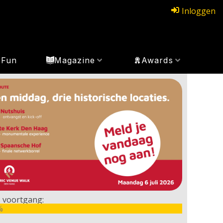
Inloggen
Fun
Magazine
Awards
 voortgang:
%