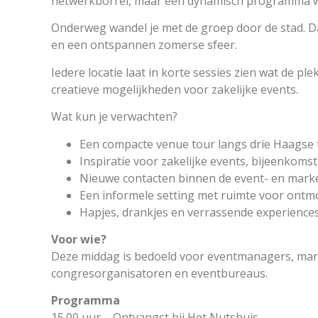
netwerkborrel, maar een dynamisch programma waar
Onderweg wandel je met de groep door de stad. 
en een ontspannen zomerse sfeer.
Iedere locatie laat in korte sessies zien wat de pl
creatieve mogelijkheden voor zakelijke events.
Wat kun je verwachten?
Een compacte venue tour langs drie Haagse t
Inspiratie voor zakelijke events, bijeenkoms
Nieuwe contacten binnen de event- en marke
Een informele setting met ruimte voor ontm
Hapjes, drankjes en verrassende experience
Voor wie?
Deze middag is bedoeld voor eventmanagers, ma
congresorganisatoren en eventbureaus.
Programma
15.00 uur – Ontvangst bij Het Nutshuis