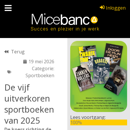
Inloggen
Succes en plezier in je werk
Terug
19 mei 2026
Categorie:
Sportboeken
De vijf
uitverkoren
sportboeken
Lees voortgang:
van 2025
100%
De koers richting de