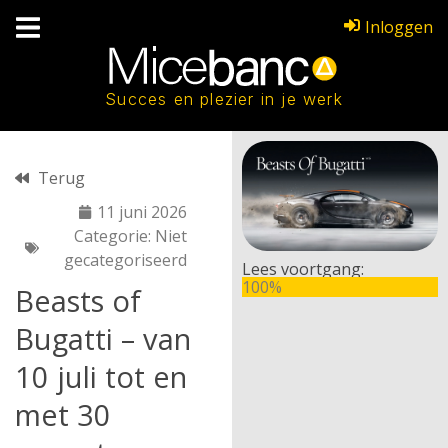
Inloggen
Succes en plezier in je werk
Terug
11 juni 2026
Categorie:
Niet
gecategoriseerd
Lees voortgang:
100%
Beasts of
Bugatti – van
10 juli tot en
met 30