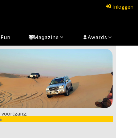
Inloggen
Fun
Magazine
Awards
 voortgang:
%