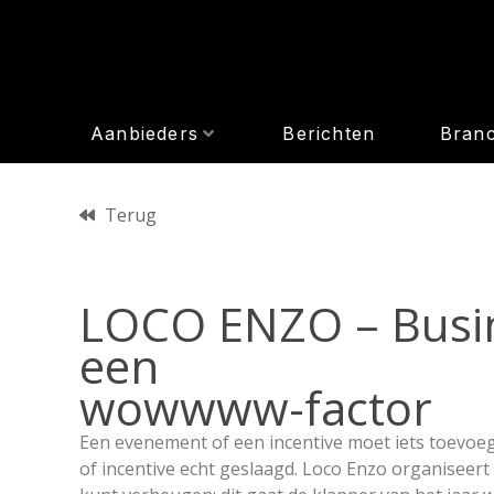
Aanbieders
Berichten
Bran
Terug
LOCO ENZO – Busin
een
wowwww-factor
Een evenement of een incentive moet iets toevoe
of incentive echt geslaagd. Loco Enzo organiseert