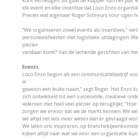
kunt verheugen: dit gaat de klapper van het jaar w
elk event en elke incentive dat Loco Enzo organisee
Precies wat eigenaar Roger Schreurs voor ogen he
“We organiseren zowel events als incentives,” ve
personeelsfeesten met logistieke uitdagingen. We
plezier
vandaan komt? Van de lachende gezichten van men
Events
Loco Enzo begon als een communicatiebedrijf voor
ik
gewoon een leuke naam,” zegt Roger. Het Enzo kun
zich ontwikkeld tot een succesvolle, creatieve on
iedereen met heel veel plezier op terugkijkt. “Hoe 
zorgen we ervoor dat we de markt kennen. We wet
we altijd net iets meer weten dan er gevraagd wor
We laten ons inspireren, op branchebijeenkomsten
kijken altijd naar wat we voor een organisatie ku