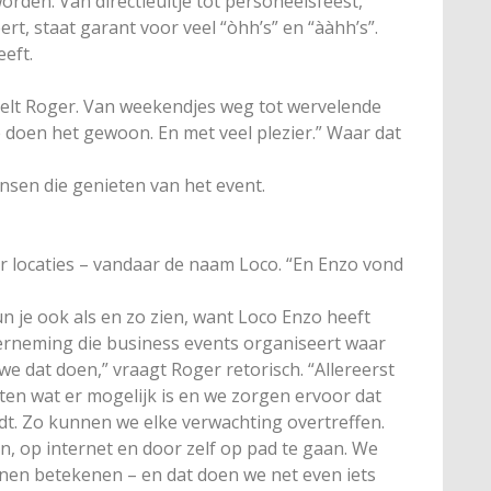
orden. Van directieuitje tot personeelsfeest,
rt, staat garant voor veel “òhh’s” en “ààhh’s”.
eft.
rtelt Roger. Van weekendjes weg tot wervelende
 doen het gewoon. En met veel plezier.” Waar dat
sen die genieten van het event.
 locaties – vandaar de naam Loco. “En Enzo vond
 je ook als en zo zien, want Loco Enzo heeft
derneming die business events organiseert waar
we dat doen,” vraagt Roger retorisch. “Allereerst
en wat er mogelijk is en we zorgen ervoor dat
dt. Zo kunnen we elke verwachting overtreffen.
, op internet en door zelf op pad te gaan. We
nnen betekenen – en dat doen we net even iets