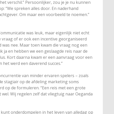
et verschil.” Persoonlijker, zou je je nu kunnen
op: “We spreken alles door. En naderhand
achtgever. Om maar een voorbeeld te noemen.”
Communicatie was leuk, maar eigenlijk niet echt
vraag of er ook een incentive georganiseerd
d was nee. Maar toen kwam die vraag nog een
i ik ja en hebben we een geslaagde reis naar de
dus. Kort daarna kwam er een aanvraag voor een
en het werd een daverend succes.”
concurrentie van minder ervaren spelers – zoals
de stagiair op de afdeling marketing soms
rd op de formuleren. “Een reis met een grote
dat wel. Wij regelen zelf dat vliegtuig naar Oeganda
e kunt onderdompelen in het leven van alledag op