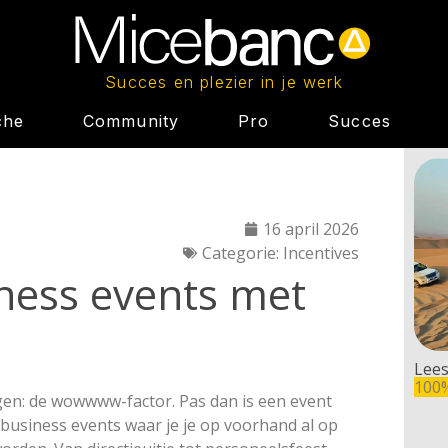
Succes en plezier in je werk
che
Community
Pro
Succes
16 april 2026
Categorie:
Incentives
ess events met
Lees
100
gen: de wowwww-factor. Pas dan is een event
 business events waar je je op voorhand al op