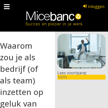
Inloggen
Succes en plezier in je werk
Waarom
zou je als
bedrijf (of
Lees voortgang:
100%
als team)
inzetten op
geluk van