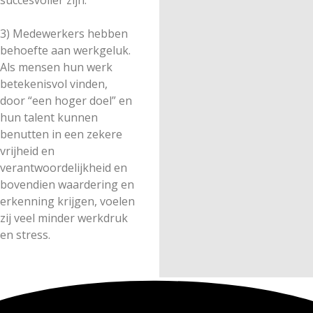
succesvoller zijn.
3) Medewerkers hebben
behoefte aan werkgeluk.
Als mensen hun werk
betekenisvol vinden,
door “een hoger doel” en
hun talent kunnen
benutten in een zekere
vrijheid en
verantwoordelijkheid en
bovendien waardering en
erkenning krijgen, voelen
zij veel minder werkdruk
en stress.