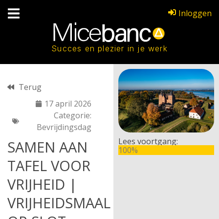
Inloggen
Succes en plezier in je werk
Terug
17 april 2026
Categorie:
Bevrijdingsdag
Lees voortgang:
SAMEN AAN
100%
TAFEL VOOR
VRIJHEID |
VRIJHEIDSMAAL