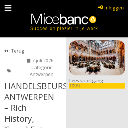
Inloggen
Succes en plezier in je werk
Terug
7 juli 2026
Categorie:
Antwerpen
Lees voortgang:
HANDELSBEURS
100%
ANTWERPEN
– Rich
History,