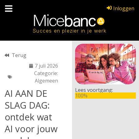
Inloggen
Succes en plezier in je werk
Terug
7 juli 2026
Categorie:
Algemeen
Lees voortgang:
AI AAN DE
100%
SLAG DAG:
ontdek wat
AI voor jouw